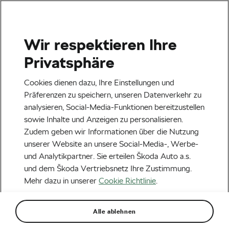
Wir respektieren Ihre
Veranstaltungen
Privatsphäre
Heilbronn
23.08.2026
Cookies dienen dazu, Ihre Einstellungen und
Lidl Deutschland Tour – Cycling Tour 2026
Präferenzen zu speichern, unseren Datenverkehr zu
analysieren, Social-Media-Funktionen bereitzustellen
Next
sowie Inhalte und Anzeigen zu personalisieren.
Zudem geben wir Informationen über die Nutzung
unserer Website an unsere Social-Media-, Werbe-
Aktuelles
und Analytikpartner. Sie erteilen Škoda Auto a.s.
Vlasov gewinnt die
und dem Škoda Vertriebsnetz Ihre Zustimmung.
Mehr dazu in unserer
Cookie Richtlinie
.
Valencia-Rundfahrt und
mehr Neuigkeiten aus der
Alle ablehnen
Radsportwelt