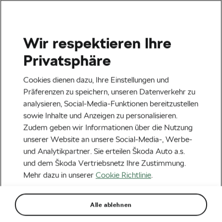
Wir respektieren Ihre
Veranstaltungen
Privatsphäre
Heilbronn
23.08.2026
Cookies dienen dazu, Ihre Einstellungen und
Lidl Deutschland Tour – Cycling Tour 2026
Präferenzen zu speichern, unseren Datenverkehr zu
analysieren, Social-Media-Funktionen bereitzustellen
Next
sowie Inhalte und Anzeigen zu personalisieren.
Zudem geben wir Informationen über die Nutzung
unserer Website an unsere Social-Media-, Werbe-
Aktuelles
und Analytikpartner. Sie erteilen Škoda Auto a.s.
Radfahren vs Rudern: Was
und dem Škoda Vertriebsnetz Ihre Zustimmung.
Mehr dazu in unserer
Cookie Richtlinie
.
ist besser?
Von
WeLoveCycling
11. Mai 2021
um
13:42
Uhr
Alle ablehnen
6 Minuten Lesezeit