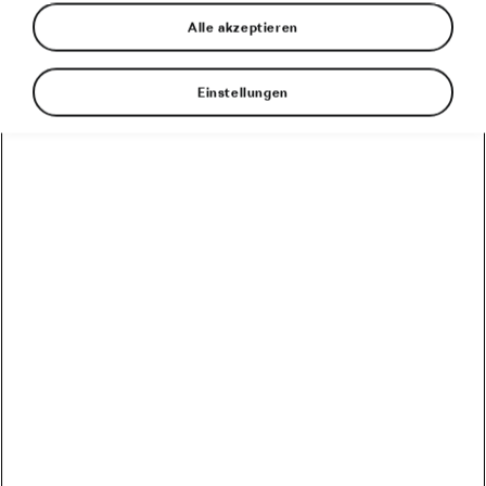
Alle akzeptieren
Einstellungen
Sind Rudergeräte besser als Fahrrad-
Heimtrainer? Radfahren und Rudern scheinen
zwei komplett unterschiedliche Sportarten zu
sein, aber sie haben einige Dinge gemeinsam –
zum Beispiel sind sie super für die aerobe
Leistungsfähigkeit. Doch was sind die Vor- und
Nachteile? Wir schauen uns die beiden