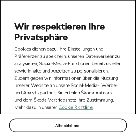
Wir respektieren Ihre
Veranstaltungen
Privatsphäre
Heilbronn
23.08.2026
Cookies dienen dazu, Ihre Einstellungen und
Lidl Deutschland Tour – Cycling Tour 2026
Präferenzen zu speichern, unseren Datenverkehr zu
analysieren, Social-Media-Funktionen bereitzustellen
Next
sowie Inhalte und Anzeigen zu personalisieren.
Zudem geben wir Informationen über die Nutzung
unserer Website an unsere Social-Media-, Werbe-
Aktuelles
und Analytikpartner. Sie erteilen Škoda Auto a.s.
Fehler beim Radfahren zu
und dem Škoda Vertriebsnetz Ihre Zustimmung.
Mehr dazu in unserer
Cookie Richtlinie
.
Beginn der Saison –
Unvorbereitet auf das
Alle ablehnen
Wetter