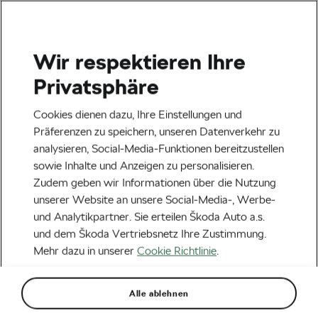
Wir respektieren Ihre
Veranstaltungen
Privatsphäre
Heilbronn
23.08.2026
Cookies dienen dazu, Ihre Einstellungen und
Lidl Deutschland Tour – Cycling Tour 2026
Präferenzen zu speichern, unseren Datenverkehr zu
analysieren, Social-Media-Funktionen bereitzustellen
Next
sowie Inhalte und Anzeigen zu personalisieren.
Zudem geben wir Informationen über die Nutzung
unserer Website an unsere Social-Media-, Werbe-
#ride2unite
und Analytikpartner. Sie erteilen Škoda Auto a.s.
Trainingsevent mit Andy
und dem Škoda Vertriebsnetz Ihre Zustimmung.
Mehr dazu in unserer
Cookie Richtlinie
.
Schleck
Von
WeLoveCycling
4. Mai 2020
um
16:06
Uhr
Alle ablehnen