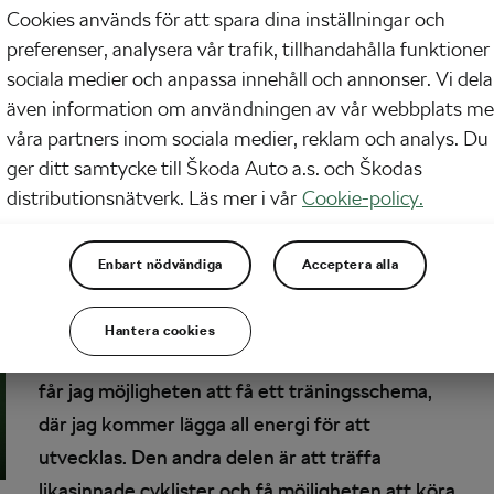
Ålder:
28år
Cookies används för att spara dina inställningar och
Längd:
177cm
preferenser, analysera vår trafik, tillhandahålla funktioner
Bor:
Stockholm, Skarpnäck
sociala medier och anpassa innehåll och annonser. Vi dela
Familj:
Föräldrar och 2 bröder
även information om användningen av vår webbplats m
Yrke:
Jobbar just nu som butiksbiträde och
våra partners inom sociala medier, reklam och analys. Du
säljer hårvårdsprodukter. Är certifierad SPA
ger ditt samtycke till Škoda Auto a.s. och Škodas
distributionsnätverk. Läs mer i vår
Cookie-policy.
och hudterapeut samt friskvårdsmassör.
Varför sökte du till SKODA Cycling
Enbart nödvändiga
Acceptera alla
Team?
Jag är väldigt träningsvillig och tycker
det skulle vara otroligt utvecklande att få hjälp
Hantera cookies
med ett träningsupplägg. Med Skoda Teamet
får jag möjligheten att få ett träningsschema,
där jag kommer lägga all energi för att
utvecklas. Den andra delen är att träffa
likasinnade cyklister och få möjligheten att köra