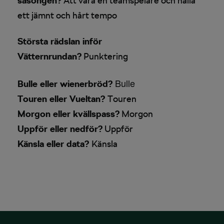
säsongen?
Att vara en teamspelare och hålla
ett jämnt och hårt tempo
Största rädslan inför
Vätternrundan?
Punktering
Bulle
Bulle eller wienerbröd?
Touren eller Vueltan?
Touren
Morgon eller kvällspass?
Morgon
Uppför eller nedför?
Uppför
Känsla eller data?
Känsla