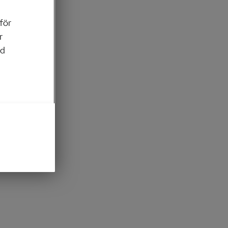
 för
r
ed