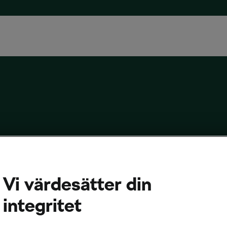
Vi värdesätter din
Namn:
Melina Nordström
integritet
Instagram:
melojni