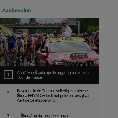
Aanbevolen
Auto’s van Škoda zijn de ruggengraat van de
Tour de France
Revolutie in de Tour: de volledig elektrische
Škoda ENYAQ iV leidt het peloton terwijl van
Aert de 5e etappe wint
Škoda’s in de Tour de France