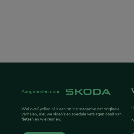
Aangeboden door
WeLoveCycling.nl
is een online magazine dat originele
verhalen, nieuwe video’s en speciale verslagen deelt van
fietsen en wielrennen.
P