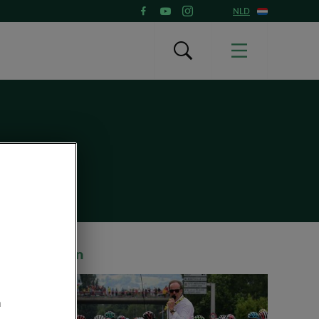
NLD
Aanbevolen
m