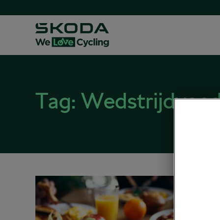
Tag:
Wedstrijdvoed
Wedst
berg
september
Tour de