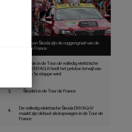
-
Auto’s van Škoda zijn de ruggengraat van de
Tour de France
Revolutie in de Tour: de volledig elektrische
Škoda ENYAQ iV leidt het peloton terwijl van
Aert de 5e etappe wint
Škoda’s in de Tour de France
De volledig elektrische Škoda ENYAQ iV
maakt zijn debuut als kopwagen in de Tour de
France