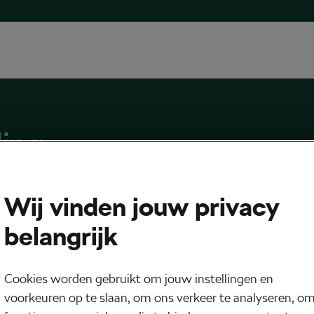
ing
Wij vinden jouw privacy
belangrijk
rijdvoeding in de Tour de France –
etappes
Cookies worden gebruikt om jouw instellingen en
 17, 2020
om
11:17
5 min lezen
voorkeuren op te slaan, om ons verkeer te analyseren, o
 France