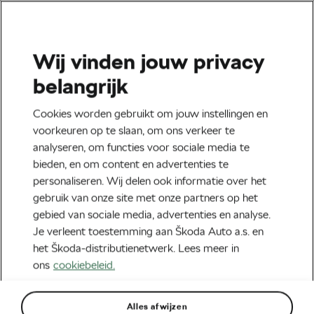
Wij vinden jouw privacy
Tag:
Voedingsschema
belangrijk
Cookies worden gebruikt om jouw instellingen en
voorkeuren op te slaan, om ons verkeer te
analyseren, om functies voor sociale media te
Eiwitpoeders voor fietsers – Wat heb
bieden, en om content en advertenties te
je eraan?
personaliseren. Wij delen ook informatie over het
juli 24, 2020
om
06:43
5 min lezen
gebruik van onze site met onze partners op het
Voeding
gebied van sociale media, advertenties en analyse.
Je verleent toestemming aan Škoda Auto a.s. en
het Škoda-distributienetwerk. Lees meer in
ons
cookiebeleid.
Aanbevolen
Alles afwijzen