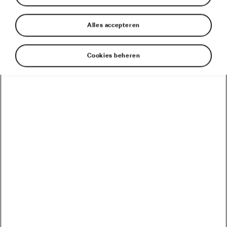
Alles accepteren
Cookies beheren
Auto’s van Škoda zijn de ruggengraat van de Tour de
France
Revolutie in de Tour: de volledig elektrische Škoda
ENYAQ iV leidt het peloton terwijl van Aert de 5e
etappe wint
Škoda’s in de Tour de France
De volledig elektrische Škoda ENYAQ iV maakt zijn
debuut als kopwagen in de Tour de France