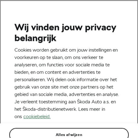
Wij vinden jouw privacy
Tag:
Afscheid
belangrijk
Cookies worden gebruikt om jouw instellingen en
voorkeuren op te slaan, om ons verkeer te
analyseren, om functies voor sociale media te
Laurens ten Dam, van wielrenner naar
bieden, en om content en advertenties te
avonturier
personaliseren. Wij delen ook informatie over het
januari 15, 2020
om
13:22
31 min lezen
gebruik van onze site met onze partners op het
Fietsen
gebied van sociale media, advertenties en analyse.
Je verleent toestemming aan Škoda Auto a.s. en
het Škoda-distributienetwerk. Lees meer in
ons
cookiebeleid.
Aanbevolen
Alles afwijzen