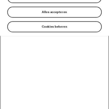
Alles accepteren
Cookies beheren
Auto’s van Škoda zijn de ruggengraat van de Tour de
France
Revolutie in de Tour: de volledig elektrische Škoda
ENYAQ iV leidt het peloton terwijl van Aert de 5e
etappe wint
Škoda’s in de Tour de France
De volledig elektrische Škoda ENYAQ iV maakt zijn
debuut als kopwagen in de Tour de France