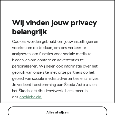
Wij vinden jouw privacy
Tour de France
belangrijk
De dag dat ik in de rode
Cookies worden gebruikt om jouw instellingen en
auto van de Tour de France
voorkeuren op te slaan, om ons verkeer te
analyseren, om functies voor sociale media te
reed
bieden, en om content en advertenties te
personaliseren. Wij delen ook informatie over het
Door
Adam Marsal
september 1, 2020
om
13:28
gebruik van onze site met onze partners op het
7 min lezen
gebied van sociale media, advertenties en analyse.
Je verleent toestemming aan Škoda Auto a.s. en
het Škoda-distributienetwerk. Lees meer in
ons
cookiebeleid.
Alles afwijzen