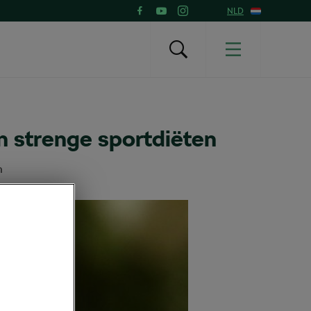
NLD
n strenge sportdiëten
n