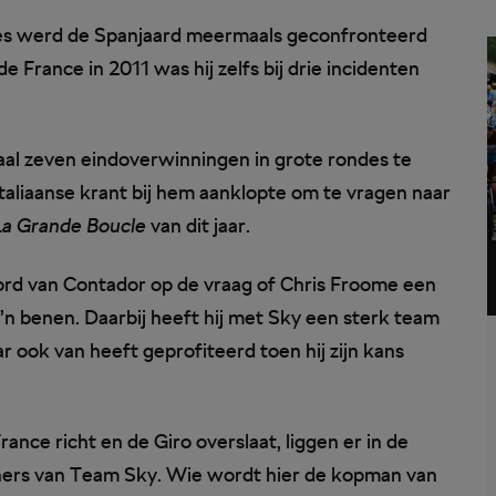
ndes werd de Spanjaard meermaals geconfronteerd
e France in 2011 was hij zelfs bij drie incidenten
taal zeven eindoverwinningen in grote rondes te
taliaanse krant bij hem aanklopte om te vragen naar
La Grande Boucle
van dit jaar.
ntwoord van Contador op de vraag of Chris Froome een
z’n benen. Daarbij heeft hij met Sky een sterk team
ar ook van heeft geprofiteerd toen hij zijn kans
ance richt en de Giro overslaat, liggen er in de
nners van Team Sky. Wie wordt hier de kopman van