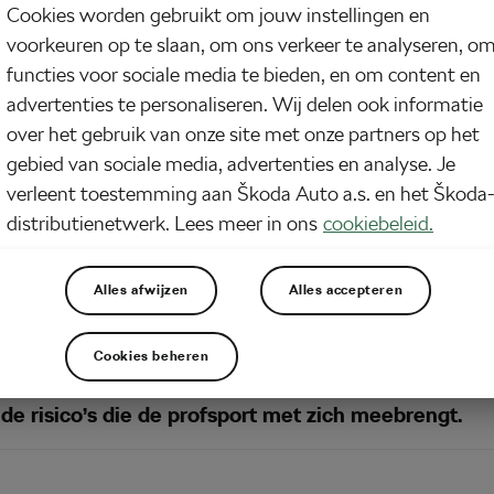
Cookies worden gebruikt om jouw instellingen en
voorkeuren op te slaan, om ons verkeer te analyseren, o
functies voor sociale media te bieden, en om content en
advertenties te personaliseren. Wij delen ook informatie
over het gebruik van onze site met onze partners op het
gebied van sociale media, advertenties en analyse. Je
verleent toestemming aan Škoda Auto a.s. en het Škoda
distributienetwerk. Lees meer in ons
cookiebeleid.
Alles afwijzen
Alles accepteren
rant La Gazzetta dello Sport heeft Alberto Contador
Cookies beheren
ro
stelt dat hij nou eenmaal in de wieg is gelegd 
 de risico’s die de profsport met zich meebrengt.