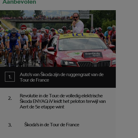
Aanbevolen
Auto’s van Škoda zijn de ruggengraat van de
Tour de France
Revolutie in de Tour: de volledig elektrische
Škoda ENYAQ iV leidt het peloton terwijl van
Aert de 5e etappe wint
Škoda’s in de Tour de France