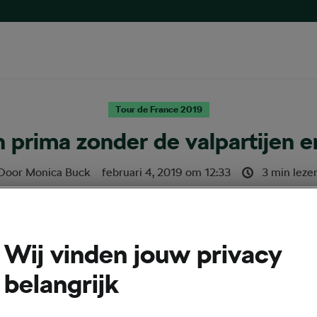
Tour de France 2019
 prima zonder de valpartijen e
Door
Monica Buck
februari 4, 2019
om
12:33
3 min leze
Wij vinden jouw privacy
belangrijk