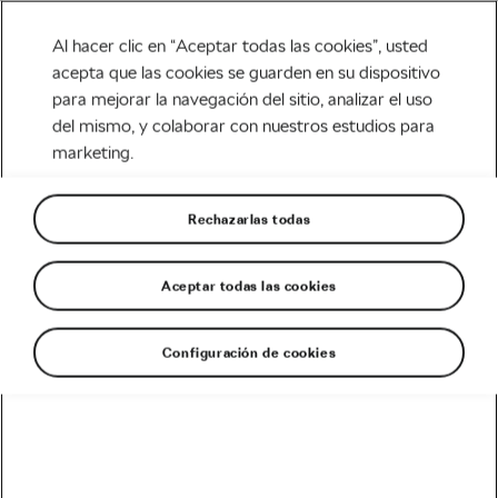
Al hacer clic en “Aceptar todas las cookies”, usted
acepta que las cookies se guarden en su dispositivo
para mejorar la navegación del sitio, analizar el uso
Tag:
traumas ciclistas
del mismo, y colaborar con nuestros estudios para
marketing.
Rechazarlas todas
Ciclismo y salud mental: Manteniendo
una conexión positiva
Aceptar todas las cookies
marzo 18, 2019
en
6:54 pm
7 min de lectura
Carretera
Configuración de cookies
Recomendado