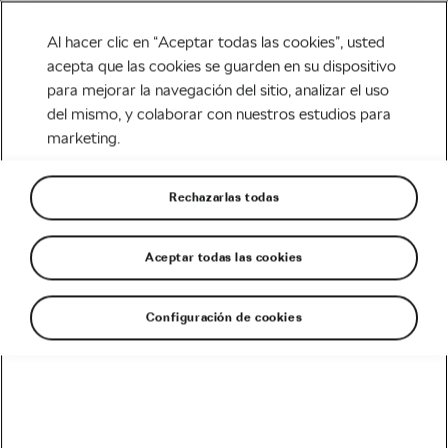
Al hacer clic en “Aceptar todas las cookies”, usted
acepta que las cookies se guarden en su dispositivo
para mejorar la navegación del sitio, analizar el uso
Tag:
dietas ciclista para
del mismo, y colaborar con nuestros estudios para
marketing.
adelgazar
Rechazarlas todas
Aceptar todas las cookies
Cómo saber si tu dieta ciclista
funciona
febrero 6, 2018
en
7:48 pm
Configuración de cookies
Carretera
Recomendado