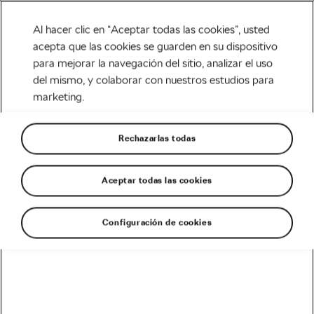
Al hacer clic en “Aceptar todas las cookies”, usted
acepta que las cookies se guarden en su dispositivo
para mejorar la navegación del sitio, analizar el uso
Life Style
del mismo, y colaborar con nuestros estudios para
marketing.
Las E-Bikes superan en
ventas a las bicicletas
Rechazarlas todas
tradicionales en Holanda
Aceptar todas las cookies
Escrito por
Monica Buck
marzo 18, 2019
en
6:18 pm
4 min de lectura
Configuración de cookies