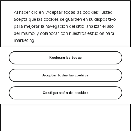
Al hacer clic en “Aceptar todas las cookies”, usted
acepta que las cookies se guarden en su dispositivo
para mejorar la navegación del sitio, analizar el uso
Carretera
del mismo, y colaborar con nuestros estudios para
marketing.
La Etape du Tour 2018
desde dentro. El vídeo de
Rechazarlas todas
Cameron Jeffers
Aceptar todas las cookies
Escrito por
Frantiska Blazkova
julio 11, 2018
en
5:42 pm
11 min de lectura
Configuración de cookies