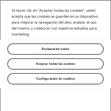
Al hacer clic en “Aceptar todas las cookies”, usted
acepta que las cookies se guarden en su dispositivo
para mejorar la navegación del sitio, analizar el uso
Carretera
del mismo, y colaborar con nuestros estudios para
marketing.
La Vuelta 2018 según
Alejandro Valverde
Rechazarlas todas
Escrito por
Luis Ortega @ciclored
febrero 1, 2018
en
10:57 am
Aceptar todas las cookies
Configuración de cookies