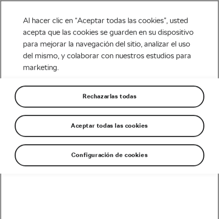
Al hacer clic en “Aceptar todas las cookies”, usted
acepta que las cookies se guarden en su dispositivo
para mejorar la navegación del sitio, analizar el uso
Life Style
del mismo, y colaborar con nuestros estudios para
marketing.
Como la mejora de las
infraestructuras ciclistas
Rechazarlas todas
beneficia a la salud pública
Aceptar todas las cookies
Escrito por
Angie Ng
noviembre 30, 2017
en
9:11 am
Configuración de cookies