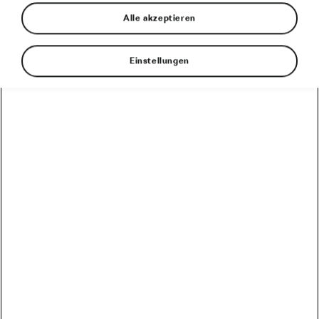
zu den hier aufgeführten Bedingungen möglich. Der
Alle akzeptieren
Teilnehmer hat zum Zeitpunkt des Rennens das 18.
Lebensjahr vollendet.
Einstellungen
2. Teilnahmevoraussetzungen
Die Anmeldung zum Gewinnspiel ist ausschließlich
online möglich. Die Anmeldung und die
Durchführung des Gewinns, die Teilnahme an der
Rennveranstaltung, erfordert folgende Angaben:
Vor- und Nachname, Wohnort, Geburtsdatum,
Geschlecht, sowie E-Mail-Adresse und
Handynummer.
Wir weisen darauf hin, dass eine Teilnahme an dem
Gewinnspiel „Jedermann Rennen“ ausdrücklich nur