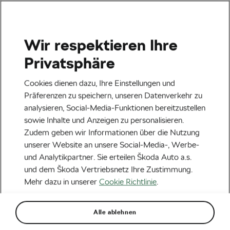
Wir respektieren Ihre
Terms and conditions
Privatsphäre
Cookies dienen dazu, Ihre Einstellungen und
Präferenzen zu speichern, unseren Datenverkehr zu
analysieren, Social-Media-Funktionen bereitzustellen
Teilnahmebedingungen
Škoda
sowie Inhalte und Anzeigen zu personalisieren.
Veloteam
Zudem geben wir Informationen über die Nutzung
unserer Website an unsere Social-Media-, Werbe-
und Analytikpartner. Sie erteilen Škoda Auto a.s.
1. Teilnahmebedingungen
und dem Škoda Vertriebsnetz Ihre Zustimmung.
Mehr dazu in unserer
Cookie Richtlinie
.
Die Teilnahme am Jedermann-Rennen Gewinnspiel
ist eine befristete Aktion der Škoda Auto
Alle ablehnen
Deutschland GmbH. Die Teilnahme ist ausschließlich