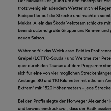
Der Radklassiker „Rund um den Finanzplatz Es
trotz wenig einladendem Wetter mit viel Rege
Radsportler auf die Strecke und machten somi
Mekka. Allein das Škoda Veloteam schickte mi
beeindruckend große Gruppe uns Rennen und prä
neuen Saison.
Während für das Weltklasse-Feld im Profiren
Greipel (LOTTO-Soudal) und Weltmeister Pete
quer durch den Taunus auf dem Programm stand
sich für eine von vier möglichen Streckenläng
Anstiege, 80 und 110 Kilometer mit etlichen An
Extrem“ mit 1520 Höhenmetern – jede Strecke b
Bei den Profis siegte der Norweger Alexander K
und bewies eindrucksvoll, dass der Radklassike