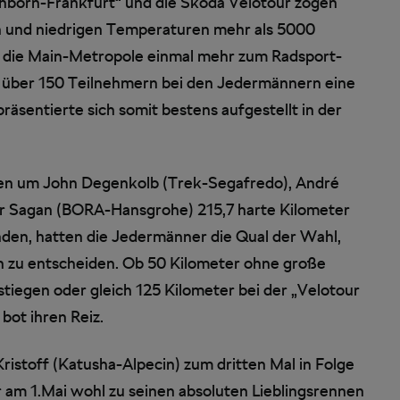
chborn-Frankfurt“ und die Škoda Velotour zogen
n und niedrigen Temperaturen mehr als 5000
t die Main-Metropole einmal mehr zum Radsport-
t über 150 Teilnehmern bei den Jedermännern eine
sentierte sich somit bestens aufgestellt in der
nen um John Degenkolb (Trek-Segafredo), André
r Sagan (BORA-Hansgrohe) 215,7 harte Kilometer
en, hatten die Jedermänner die Qual der Wahl,
en zu entscheiden. Ob 50 Kilometer ohne große
stiegen oder gleich 125 Kilometer bei der „Velotour
ot ihren Reiz.
ristoff (Katusha-Alpecin) zum dritten Mal in Folge
r am 1.Mai wohl zu seinen absoluten Lieblingsrennen