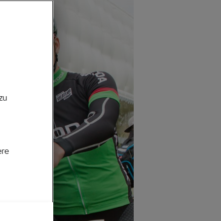
zu
ere