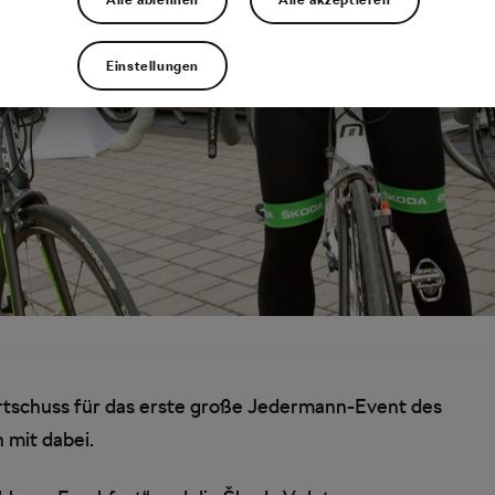
Einstellungen
artschuss für das erste große Jedermann-Event des
 mit dabei.