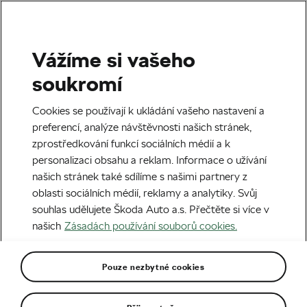
Vážíme si vašeho
Najít trasy
soukromí
Cookies se používají k ukládání vašeho nastavení a
preferencí, analýze návštěvnosti našich stránek,
zprostředkování funkcí sociálních médií a k
Úroveň
personalizaci obsahu a reklam. Informace o užívání
našich stránek také sdílíme s našimi partnery z
Všechny
Rodina
Pokročilý
Profesionál
oblasti sociálních médií, reklamy a analytiky. Svůj
souhlas udělujete Škoda Auto a.s. Přečtěte si více v
našich
Zásadách používání souborů cookies.
Více filtrů
Pouze nezbytné cookies
Hledat