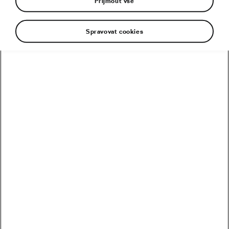
Přijmout vše
Spravovat cookies
Přiváží
WeLoveCycling.cz je online magazín,
který vám přináší zajímavé příběhy,
originální videa a jedinečné reportáže
ze světa cyklistiky.
WeLoveCycling přiváží Škoda.
WeLoveCycling.cz
Domů
Naše témata