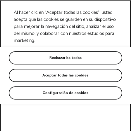
Al hacer clic en “Aceptar todas las cookies”, usted
acepta que las cookies se guarden en su dispositivo
para mejorar la navegación del sitio, analizar el uso
Tag:
viajes ciclista
del mismo, y colaborar con nuestros estudios para
marketing.
verano 2020
Rechazarlas todas
Aceptar todas las cookies
¿Donde puedo viajar en bici este
verano? Alternativas seguras
junio 30, 2020
en
3:38 pm
Configuración de cookies
Carretera
Recomendado