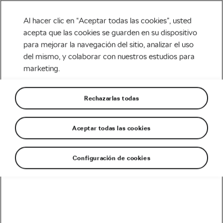
Al hacer clic en “Aceptar todas las cookies”, usted
acepta que las cookies se guarden en su dispositivo
para mejorar la navegación del sitio, analizar el uso
Carretera
del mismo, y colaborar con nuestros estudios para
marketing.
Retos ciclistas épicos.
Ayuda a la gente haciendo
Rechazarlas todas
lo que te gusta
Aceptar todas las cookies
Escrito por
Christopher Ashley
enero 12, 2019
en
2:33 pm
5 min de lectura
Configuración de cookies