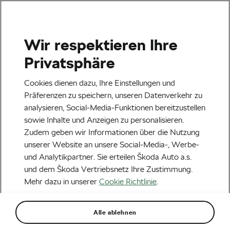
Wir respektieren Ihre
Veranstaltungen
Privatsphäre
Heilbronn
23.08.2026
Cookies dienen dazu, Ihre Einstellungen und
Lidl Deutschland Tour – Cycling Tour 2026
Präferenzen zu speichern, unseren Datenverkehr zu
analysieren, Social-Media-Funktionen bereitzustellen
Next
sowie Inhalte und Anzeigen zu personalisieren.
Zudem geben wir Informationen über die Nutzung
unserer Website an unsere Social-Media-, Werbe-
Road Cycling
und Analytikpartner. Sie erteilen Škoda Auto a.s.
Die verrücktesten Fan-
und dem Škoda Vertriebsnetz Ihre Zustimmung.
Mehr dazu in unserer
Cookie Richtlinie
.
Geschichten der Tour de
France
Alle ablehnen
Von
Martin Atanasov
22. Juli 2025
um
7:45
Uhr