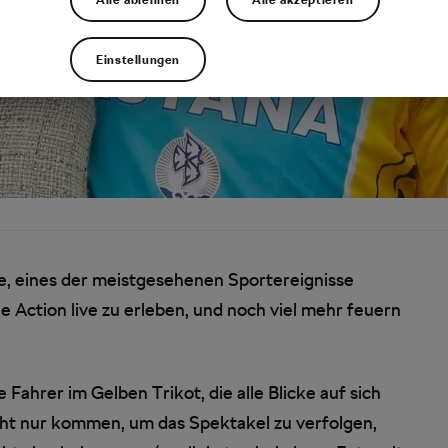
Einstellungen
nce, eines der meistgesehenen Sportereignisse
e Action live zu erleben, und noch viel mehr feuern
 Fahrer im Gelben Trikot, die alle Blicke auf sich
nicht nur kommen, um das Spektakel zu verfolgen,