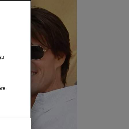
zu
ere