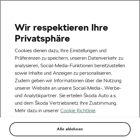
Wir respektieren Ihre
Veranstaltungen
Privatsphäre
Heilbronn
23.08.2026
Cookies dienen dazu, Ihre Einstellungen und
Lidl Deutschland Tour – Cycling Tour 2026
Präferenzen zu speichern, unseren Datenverkehr zu
analysieren, Social-Media-Funktionen bereitzustellen
Next
sowie Inhalte und Anzeigen zu personalisieren.
Zudem geben wir Informationen über die Nutzung
unserer Website an unsere Social-Media-, Werbe-
Aktuelles
und Analytikpartner. Sie erteilen Škoda Auto a.s.
Road to the Tour: Was
und dem Škoda Vertriebsnetz Ihre Zustimmung.
Mehr dazu in unserer
Cookie Richtlinie
.
können wir von Wout van
Aert erwarten?
Alle ablehnen
Von
Siegfried Mortkowitz
27. Juni 2025
um
7:38
Uhr