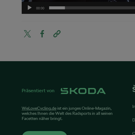
00:00
Präsentiert von
I
WeLoveCycling.de
ist ein junges Online-Magazin,
welches Ihnen die Welt des Radsports in all seinen
Facetten näher bringt.
D
C