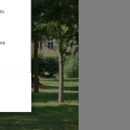
zu
ere