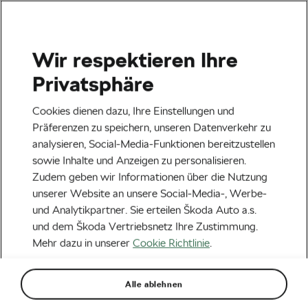
Wir respektieren Ihre
Veranstaltungen
Privatsphäre
Heilbronn
23.08.2026
Cookies dienen dazu, Ihre Einstellungen und
Lidl Deutschland Tour – Cycling Tour 2026
Präferenzen zu speichern, unseren Datenverkehr zu
analysieren, Social-Media-Funktionen bereitzustellen
Next
sowie Inhalte und Anzeigen zu personalisieren.
Zudem geben wir Informationen über die Nutzung
unserer Website an unsere Social-Media-, Werbe-
Aktuelles
und Analytikpartner. Sie erteilen Škoda Auto a.s.
Grand Départ in Düsseldorf
und dem Škoda Vertriebsnetz Ihre Zustimmung.
Mehr dazu in unserer
Cookie Richtlinie
.
Von
Škoda We Love Cycling
6. Juli 2017
um
12:59
Uhr
Alle ablehnen