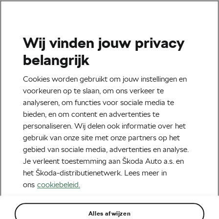
Wij vinden jouw privacy
Terms And Conditions
belangrijk
Cookies worden gebruikt om jouw instellingen en
voorkeuren op te slaan, om ons verkeer te
analyseren, om functies voor sociale media te
Deze regels regelen de voorwaarden van de “2024 TDF
bieden, en om content en advertenties te
Wedstrijd” (hierna te noemen “ Wedstrijd”) en vormen het
personaliseren. Wij delen ook informatie over het
enige document dat volledig en verplichtend de regels van
gebruik van onze site met onze partners op het
deze wedstrijd regelt.
gebied van sociale media, advertenties en analyse.
Je verleent toestemming aan Škoda Auto a.s. en
1. Wedstrijdhost en organisator
het Škoda-distributienetwerk. Lees meer in
ons
cookiebeleid.
De Wedstrijdhost is Škoda Auto a.s., een naamloze
vennootschap met maatschappelijke zetel te tř. Václava
Klementa 869, 293 01 Mladá Boleslav, Tsjechische
Alles afwijzen