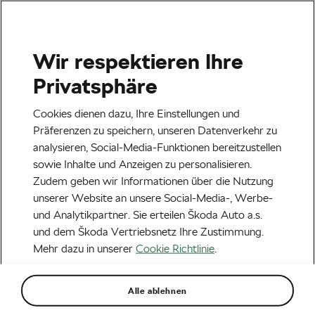
Wir respektieren Ihre
Teilnahmebedingungen
Privatsphäre
STRAVA und
Cookies dienen dazu, Ihre Einstellungen und
Präferenzen zu speichern, unseren Datenverkehr zu
Datenschutzhinweise
analysieren, Social-Media-Funktionen bereitzustellen
sowie Inhalte und Anzeigen zu personalisieren.
Zudem geben wir Informationen über die Nutzung
unserer Website an unsere Social-Media-, Werbe-
und Analytikpartner. Sie erteilen Škoda Auto a.s.
1. Gegenstand der Teilnahmebedingungen und
und dem Škoda Vertriebsnetz Ihre Zustimmung.
Veranstalter
Mehr dazu in unserer
Cookie Richtlinie
.
(1) Diese Teilnahmebedingungen regeln die
Alle ablehnen
Bedingungen für eine Teilnahme an dem