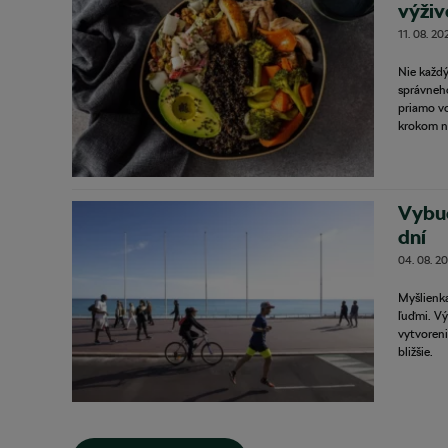
výži
11. 08. 20
Nie každý
správneho
priamo v
krokom n
Vybud
dní
04. 08. 2
Myšlienka
ľuďmi. Vý
vytvoreni
bližšie.