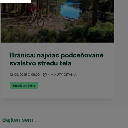
Bránica: najviac podceňované
svalstvo stredu tela
12. 09. 2025
O
09:00
4 MINÚTY ČÍTANIA
Zdravie a tréning
Bajkeri sem ↓