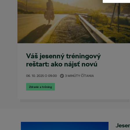
Váš jesenný tréningový
reštart: ako nájsť novú
motiváciu, keď sa menia ročné
06. 10. 2025
O
09:00
3 MINÚTY ČÍTANIA
obdobia
Zdravie a tréning
Jesen