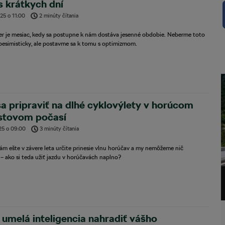
 krátkych dní
025
o
11:00
2 minúty čítania
r je mesiac, kedy sa postupne k nám dostáva jesenné obdobie. Neberme toto
pesimisticky, ale postavme sa k tomu s optimizmom.
a pripraviť na dlhé cyklovýlety v horúcom
stovom počasí
25
o
09:00
3 minúty čítania
m ešte v závere leta určite prinesie vlnu horúčav a my nemôžeme nič
– ako si teda užiť jazdu v horúčavách naplno?
umelá inteligencia nahradiť vášho