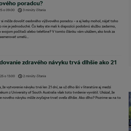
vového poradcu?
25
o
09:00
3 minúty čítania
 si môže dovoliť osobného výživového poradcu – a aj keby mohol, nájsť toho
 nie je jednoduché. Čo keby ste mali k dispozícii podobnú službu zadarmo,
o svojom počítači alebo telefóne? V tomto článku vám ukážem, ako krok za
asmerovať umelú…
ovanie zdravého návyku trvá dlhšie ako 21
025
o
13:00
2 minúty čítania
, že vytvorenie návyku trvá len 21 dní, sa už dlho šíri v literatúre aj medzi
skum z University of South Australia však toto tvrdenie vyvrátil. Ukázal, že
e nového návyku môže zvyčajne trvať oveľa dlhšie. Ako dlho? Pozrime sa na to