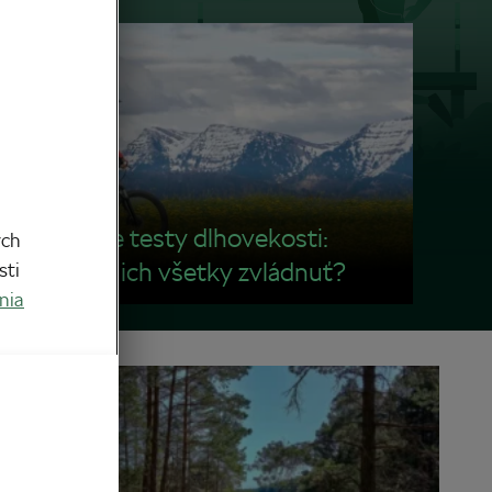
4 domáce testy dlhovekosti:
ych
dokážete ich všetky zvládnuť?
sti
nia