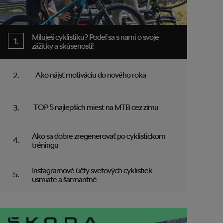
Miluješ cyklistiku? Podeľ sa s nami o svoje
zážitky a skúsenosti!
Ako nájsť motiváciu do nového roka
TOP 5 najlepších miest na MTB cez zimu
Ako sa dobre zregenerovať po cyklistickom
tréningu
Instagramové účty svetových cyklistiek –
usmiate a šarmantné