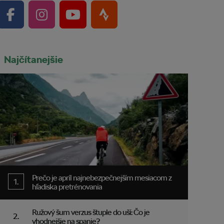
Najčítanejšie
Prečo je apríl najnebezpečnejším mesiacom z
hľadiska pretrénovania
Ružový šum verzus štuple do uší: Čo je
vhodnejšie na spanie?