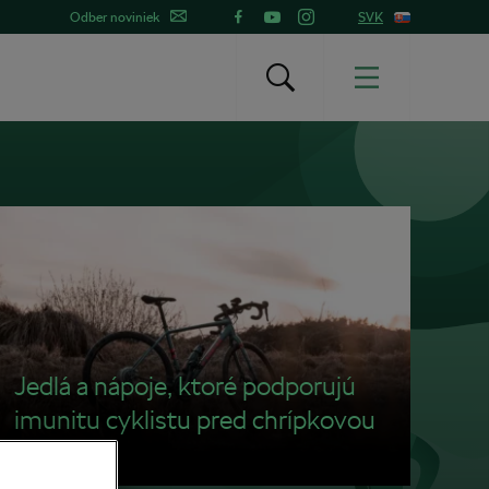
Odber noviniek
SVK
Jedlá a nápoje, ktoré podporujú
imunitu cyklistu pred chrípkovou
sezónou