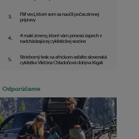
Päť vecí, ktoré som sa naučil počas zimnej
prípravy
4 malé zmeny, ktoré vám prinesú úspech v
nadchádzajúcej cyklistickej sezóne
Strieborný lesk na africkom asfalte: slovenská
cyklistka Viktória Chladoňová dobýva Kigali
Odporúčame