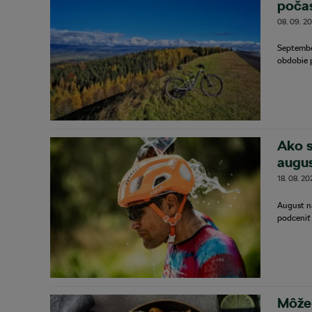
počas
08. 09. 2
Septembe
obdobie 
Ako s
augu
18. 08. 20
August ná
podceniť 
Môže 