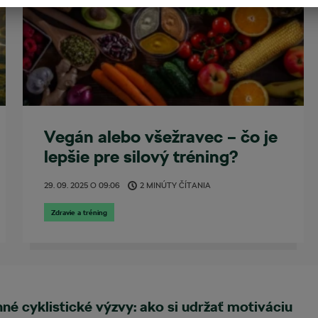
Vegán alebo všežravec – čo je
lepšie pre silový tréning?
29. 09. 2025
O
09:06
2 MINÚTY ČÍTANIA
Zdravie a tréning
né cyklistické výzvy: ako si udržať motiváciu