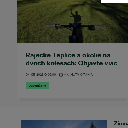
Rajecké Teplice a okolie na
dvoch kolesách: Objavte viac
než len populárny maratón
04. 05. 2025
O
08:00
4 MINÚTY ČÍTANIA
Odporúčame
Zimná