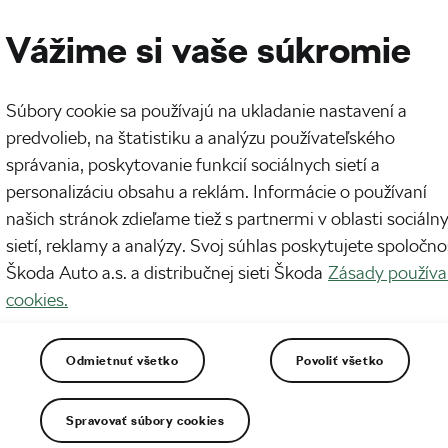
Vážime si vaše súkromie
Súbory cookie sa používajú na ukladanie nastavení a
predvolieb, na štatistiku a analýzu používateľského
správania, poskytovanie funkcií sociálnych sietí a
o a veterného počasia na jeseň –
personalizáciu obsahu a reklám. Informácie o používaní
našich stránok zdieľame tiež s partnermi v oblasti sociáln
sietí, reklamy a analýzy. Svoj súhlas poskytujete spoločno
Škoda Auto a.s. a distribučnej sieti Škoda
Zásady používa
cookies.
Odmietnuť všetko
Povoliť všetko
Spravovať súbory cookies