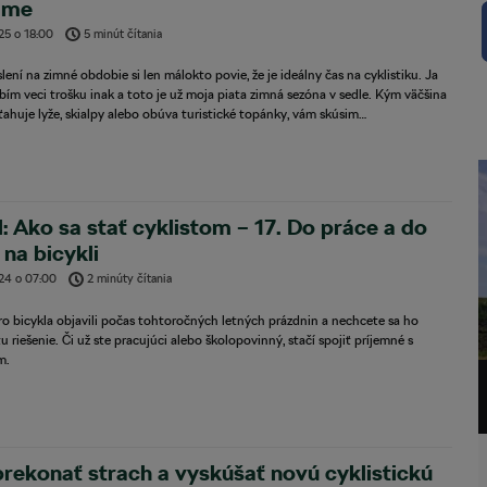
zime
025
o
18:00
5 minút čítania
lení na zimné obdobie si len málokto povie, že je ideálny čas na cyklistiku. Ja
obím veci trošku inak a toto je už moja piata zimná sezóna v sedle. Kým väčšina
ťahuje lyže, skialpy alebo obúva turistické topánky, vám skúsim…
́l: Ako sa stať cyklistom – 17. Do práce a do
 na bicykli
024
o
07:00
2 minúty čítania
ro bicykla objavili počas tohtoročných letných prázdnin a nechcete sa ho
 tu riešenie. Či už ste pracujúci alebo školopovinný, stačí spojiť príjemné s
m.
rekonať strach a vyskúšať novú cyklistickú