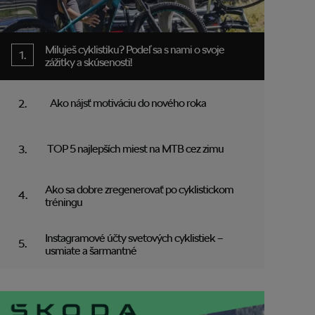
Miluješ cyklistiku? Podeľ sa s nami o svoje
zážitky a skúsenosti!
Ako nájsť motiváciu do nového roka
TOP 5 najlepších miest na MTB cez zimu
Ako sa dobre zregenerovať po cyklistickom
tréningu
Instagramové účty svetových cyklistiek –
usmiate a šarmantné