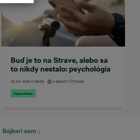
Buď je to na Strave, alebo sa
to nikdy nestalo: psychológia
digitálneho úspechu
03. 04. 2025
O
09:00
4 MINÚTY ČÍTANIA
Odporúčame
Bajkeri sem ↓