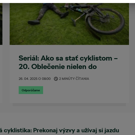
Seriál: Ako sa stať cyklistom –
20. Oblečenie nielen do
daždivých dní
26. 04. 2025
O
08:00
2 MINÚTY ČÍTANIA
Odporúčame
 cyklistika: Prekonaj výzvy a užívaj si jazdu