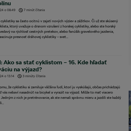
plínu
024
o
08:49
7 minút čítania
 cyklistiky sa často ocitnú v zajatí nových výziev a zážitkov. Či už ste skúsený
klista, ktorý uvažuje o drsnom vzrušení z horskej cyklistiky, alebo ste horský
zvedavý na rýchlosť cestných pretekov, alebo fanúšik gravelového jazdenia,
ascinuje presnosť dráhovej cyklistiky – svet…
l: Ako sa stať cyklistom – 16. Kde hľadať
áciu na výjazd?
024
o
13:14
3 minúty čítania
omu, že cyklistiku si zamiluje väčšina ľudí, ktorí ju vyskúšajú, občas prichádzajú
eď vás nebaví nasadnúť na bicykel a vyraziť na výjazd. Môže to mať viacero
Jedným z nich je pretrénovanie, ak ste nemali správnu mieru a jazdili ste každý
li…