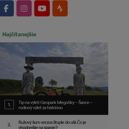
Najčítanejšie
Tip na výlet: Geopark Megoňky – Šance –
rodinný výlet za históriou
Ružový šum verzus štuple do uší: Čo je
vhodnejšie na spanie?