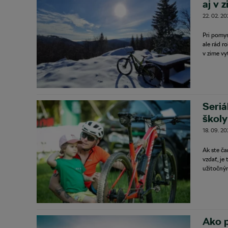
aj v 
22. 02. 2
Pri pomys
ale rád r
v zime vy
Seria
školy
18. 09. 2
Ak ste ča
vzdať, je
užitočný
Ako p