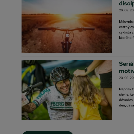
disci
26. 08. 2
Milovníci
cestný cy
cyklista 
ktorého f
Seriá
motiv
20. 08. 2
Napriek t
chvíle, k
dôvodov. 
deň, dáva