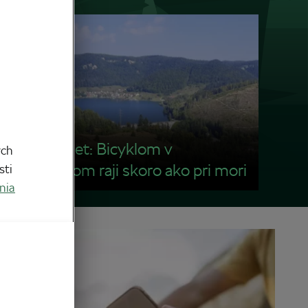
Tip na výlet: Bicyklom v
ych
Slovenskom raji skoro ako pri mori
sti
nia