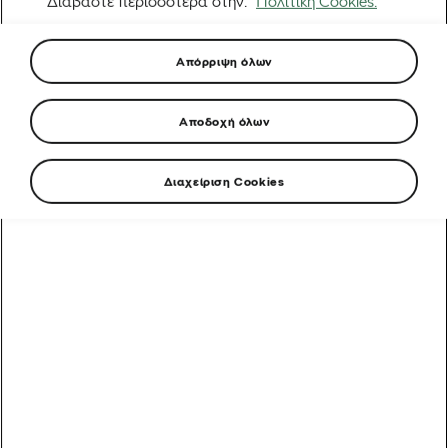
Διαβάστε περισσότερα στην.
Πολιτική Cookies.
Απόρριψη όλων
Αποδοχή όλων
Διαχείριση Cookies
Από ένα όνειρο στην Ερυθραία στην εκκίνηση του
Γύρου της Γαλλίας: Η απίστευτη άνοδος του Biniam
Girmay
Αυτοκίνητα που υποστηρίζουν τα ποδήλατα: Γύρος της
Γαλλίας
5 λάθη μετά τη βόλτα που πρέπει να αποφύγετε
Δημοφιλή θέματα