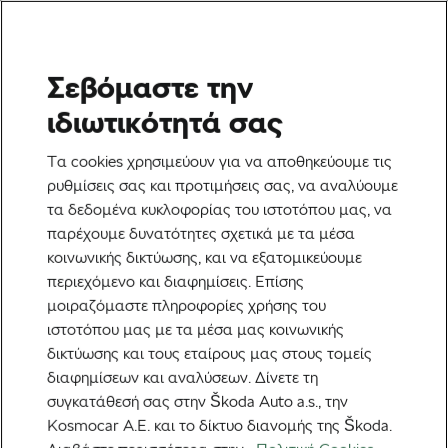
Σεβόμαστε την
Ετικέτα:
Υδρομασάζ
ιδιωτικότητά σας
Τα cookies χρησιμεύουν για να αποθηκεύουμε τις
ρυθμίσεις σας και προτιμήσεις σας, να αναλύουμε
τα δεδομένα κυκλοφορίας του ιστοτόπου μας, να
Υδρομασάζ έναντι σάουνας – Ποιο
παρέχουμε δυνατότητες σχετικά με τα μέσα
είναι καλύτερο για τη ροή του
κοινωνικής δικτύωσης, και να εξατομικεύουμε
αίματος και τη λειτουργία του
10 Νοεμβρίου, 2025
στις
11:49 πμ
ανοσοποιητικού συστήματος;
περιεχόμενο και διαφημίσεις. Επίσης
2 λεπτά διαβάσματος
μοιραζόμαστε πληροφορίες χρήσης του
Υγεία & Προπόνηση
ιστοτόπου μας με τα μέσα μας κοινωνικής
δικτύωσης και τους εταίρους μας στους τομείς
διαφημίσεων και αναλύσεων. Δίνετε τη
Προτεινόμενα
συγκατάθεσή σας στην Škoda Auto a.s., την
Kosmocar Α.Ε. και το δίκτυο διανομής της Škoda.