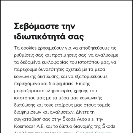
Σεβόμαστε την
Ετικέτα:
Τρώγοντας
ιδιωτικότητά σας
αργά
Τα cookies χρησιμεύουν για να αποθηκεύουμε τις
ρυθμίσεις σας και προτιμήσεις σας, να αναλύουμε
τα δεδομένα κυκλοφορίας του ιστοτόπου μας, να
παρέχουμε δυνατότητες σχετικά με τα μέσα
κοινωνικής δικτύωσης, και να εξατομικεύουμε
Το πόσο αργά τρώτε επηρεάζει το
περιεχόμενο και διαφημίσεις. Επίσης
πόσο καταναλώνετε, σύμφωνα με
νέα μελέτη
μοιραζόμαστε πληροφορίες χρήσης του
1 Αυγούστου, 2025
στις
3:32 μμ
2 λεπτά διαβάσματος
ιστοτόπου μας με τα μέσα μας κοινωνικής
Υγεία & Προπόνηση
δικτύωσης και τους εταίρους μας στους τομείς
διαφημίσεων και αναλύσεων. Δίνετε τη
συγκατάθεσή σας στην Škoda Auto a.s., την
Kosmocar Α.Ε. και το δίκτυο διανομής της Škoda.
Προτεινόμενα