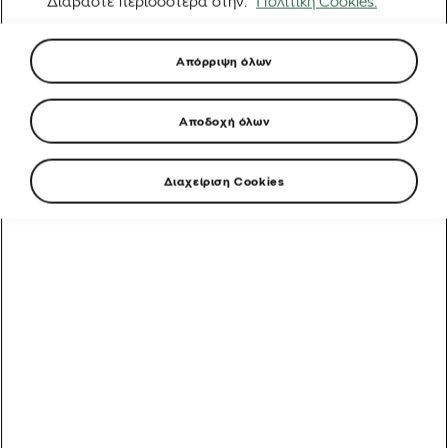
Διαβάστε περισσότερα στην.
Πολιτική Cookies.
Απόρριψη όλων
Αποδοχή όλων
Διαχείριση Cookies
Από ένα όνειρο στην Ερυθραία στην εκκίνηση του
Γύρου της Γαλλίας: Η απίστευτη άνοδος του Biniam
Girmay
Αυτοκίνητα που υποστηρίζουν τα ποδήλατα: Γύρος της
Γαλλίας
5 λάθη μετά τη βόλτα που πρέπει να αποφύγετε