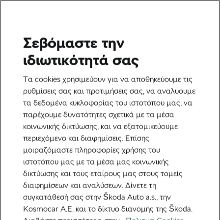
Σεβόμαστε την
Ετικέτα:
ιδιωτικότητά σας
Προϋπολογισμός
Τα cookies χρησιμεύουν για να αποθηκεύουμε τις
ρυθμίσεις σας και προτιμήσεις σας, να αναλύουμε
ποδηλάτου
τα δεδομένα κυκλοφορίας του ιστοτόπου μας, να
παρέχουμε δυνατότητες σχετικά με τα μέσα
κοινωνικής δικτύωσης, και να εξατομικεύουμε
περιεχόμενο και διαφημίσεις. Επίσης
μοιραζόμαστε πληροφορίες χρήσης του
Οδηγός δαπανών του έξυπνου
ιστοτόπου μας με τα μέσα μας κοινωνικής
αναβάτη: Ποδήλατο που λειτουργεί
πραγματικά
18 Ιουνίου, 2026
στις
8:25 πμ
δικτύωσης και τους εταίρους μας στους τομείς
3 λεπτά διαβάσματος
διαφημίσεων και αναλύσεων. Δίνετε τη
Εξερεύνηση & Ταξίδια
συγκατάθεσή σας στην Škoda Auto a.s., την
Kosmocar Α.Ε. και το δίκτυο διανομής της Škoda.
Οδηγός δαπανών του έξυπνου