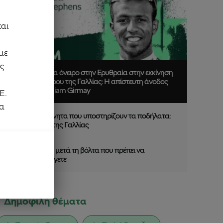
και
με
ας
Από ένα όνειρο στην Ερυθραία στην εκκίνηση
του Γύρου της Γαλλίας: Η απίστευτη άνοδος
του Biniam Girmay
Ε.
ρα
Αυτοκίνητα που υποστηρίζουν τα ποδήλατα:
Γύρος της Γαλλίας
5 λάθη μετά τη βόλτα που πρέπει να
αποφύγετε
Δημοφιλή θέματα