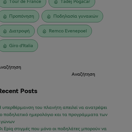
Tour de France
Tadej Pogačar
Προπόνηση
Ποδηλασία γυναικών
Διατροφή
Remco Evenepoel
Giro d'Italia
Αναζήτηση
Αναζήτηση
Recent Posts
 υπερθέρμανση του πλανήτη απειλεί να ανατρέψει
ο ποδηλατικό ημερολόγιο και τα προγράμματα των
αγώνων
ι Epiq στιγμές που μόνο οι ποδηλάτες μπορούν να