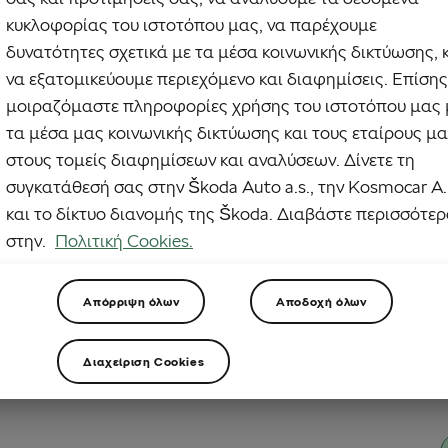
κατε να κάνετε τις ίδιες διαδρομές ή παλεύετε να βρείτε έμπνευση για τις
κυκλοφορίας του ιστοτόπου μας, να παρέχουμε
διαδρομές σας; Το κυνήγι πλακιδίων είναι αυτό που χρειάζεστε. Μετατρέπει
λασία σε ένα παγκόσμιο παιχνίδι εξερεύνησης. Ας ρίξουμε μια πιο
δυνατότητες σχετικά με τα μέσα κοινωνικής δικτύωσης, 
κή ματιά στο πώς λειτουργεί και πώς μπορείτε να συμμετάσχετε.
να εξατομικεύουμε περιεχόμενο και διαφημίσεις. Επίσης
μοιραζόμαστε πληροφορίες χρήσης του ιστοτόπου μας 
τα μέσα μας κοινωνικής δικτύωσης και τους εταίρους μ
στους τομείς διαφημίσεων και αναλύσεων. Δίνετε τη
συγκατάθεσή σας στην Škoda Auto a.s., την Kosmocar Α.
και το δίκτυο διανομής της Škoda. Διαβάστε περισσότε
στην.
Πολιτική Cookies.
Απόρριψη όλων
Αποδοχή όλων
Διαχείριση Cookies