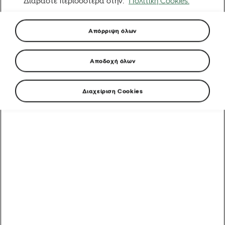
Διαβάστε περισσότερα στην.
Πολιτική Cookies.
Απόρριψη όλων
Αποδοχή όλων
Διαχείριση Cookies
Από ένα όνειρο στην Ερυθραία στην εκκίνηση του
Γύρου της Γαλλίας: Η απίστευτη άνοδος του Biniam
Girmay
Αυτοκίνητα που υποστηρίζουν τα ποδήλατα: Γύρος της
Γαλλίας
5 λάθη μετά τη βόλτα που πρέπει να αποφύγετε