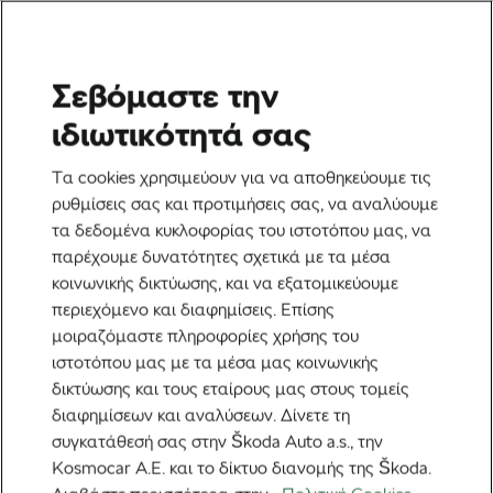
Σεβόμαστε την
Ετικέτα:
Ποδηλατικές
ιδιωτικότητά σας
τάσεις
Τα cookies χρησιμεύουν για να αποθηκεύουμε τις
ρυθμίσεις σας και προτιμήσεις σας, να αναλύουμε
τα δεδομένα κυκλοφορίας του ιστοτόπου μας, να
παρέχουμε δυνατότητες σχετικά με τα μέσα
κοινωνικής δικτύωσης, και να εξατομικεύουμε
Παράξενες online τάσεις στην
περιεχόμενο και διαφημίσεις. Επίσης
ποδηλασία (που μάλλον πρέπει να
παραλείψετε)
μοιραζόμαστε πληροφορίες χρήσης του
18 Ιουνίου, 2026
στις
8:16 πμ
4 λεπτά διαβάσματος
ιστοτόπου μας με τα μέσα μας κοινωνικής
Ποδηλατική Κουλτούρα
δικτύωσης και τους εταίρους μας στους τομείς
διαφημίσεων και αναλύσεων. Δίνετε τη
συγκατάθεσή σας στην Škoda Auto a.s., την
Kosmocar Α.Ε. και το δίκτυο διανομής της Škoda.
Προτεινόμενα