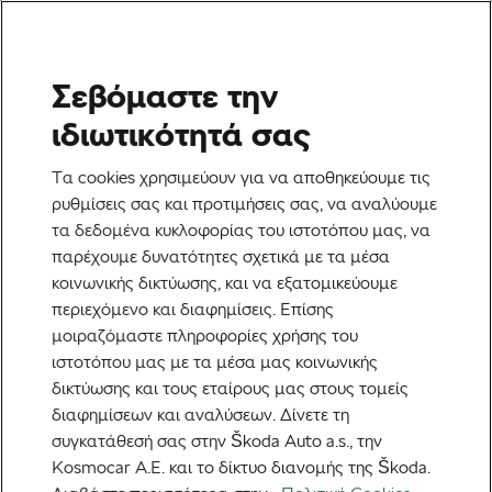
Σεβόμαστε την
Ετικέτα:
Ο δρόμος για
ιδιωτικότητά σας
τον Γύρο
Τα cookies χρησιμεύουν για να αποθηκεύουμε τις
ρυθμίσεις σας και προτιμήσεις σας, να αναλύουμε
τα δεδομένα κυκλοφορίας του ιστοτόπου μας, να
παρέχουμε δυνατότητες σχετικά με τα μέσα
κοινωνικής δικτύωσης, και να εξατομικεύουμε
Ο δρόμος για τον Γύρο: Ο Ben
περιεχόμενο και διαφημίσεις. Επίσης
O’Connor θέλει να μπει στο Top 5
του Tour de France
μοιραζόμαστε πληροφορίες χρήσης του
1 Αυγούστου, 2025
στις
8:57 μμ
3 λεπτά διαβάσματος
ιστοτόπου μας με τα μέσα μας κοινωνικής
Ποδηλασία στο δρόμο
δικτύωσης και τους εταίρους μας στους τομείς
διαφημίσεων και αναλύσεων. Δίνετε τη
συγκατάθεσή σας στην Škoda Auto a.s., την
Ο δρόμος για τον Γύρο: Thibau Nys
πηδάει στα βαθιά νερά του Tour de
Kosmocar Α.Ε. και το δίκτυο διανομής της Škoda.
France
1 Αυγούστου, 2025
στις
8:46 μμ