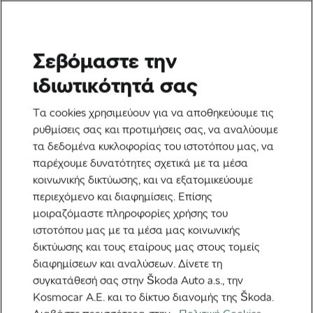
Σεβόμαστε την
Ετικέτα:
Ηλεκτρικά
ιδιωτικότητά σας
ποδήλατα
Τα cookies χρησιμεύουν για να αποθηκεύουμε τις
ρυθμίσεις σας και προτιμήσεις σας, να αναλύουμε
τα δεδομένα κυκλοφορίας του ιστοτόπου μας, να
παρέχουμε δυνατότητες σχετικά με τα μέσα
κοινωνικής δικτύωσης, και να εξατομικεύουμε
Αυξάνονται οι Φωτιές σε Μπαταρίες
περιεχόμενο και διαφημίσεις. Επίσης
Ηλεκτρικών Ποδηλάτων: Ειδικός
Αποκαλύπτει Πώς να Παραμείνετε
μοιραζόμαστε πληροφορίες χρήσης του
12 Δεκεμβρίου, 2025
στις
10:57 πμ
Ασφαλείς
2 λεπτά διαβάσματος
ιστοτόπου μας με τα μέσα μας κοινωνικής
Εξερεύνηση & Ταξίδια
δικτύωσης και τους εταίρους μας στους τομείς
διαφημίσεων και αναλύσεων. Δίνετε τη
συγκατάθεσή σας στην Škoda Auto a.s., την
Kosmocar Α.Ε. και το δίκτυο διανομής της Škoda.
Προτεινόμενα