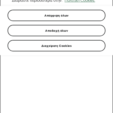
Διαβάστε περισσότερα στην.
Πολιτική Cookies.
Απόρριψη όλων
Αποδοχή όλων
Διαχείριση Cookies
Από ένα όνειρο στην Ερυθραία στην εκκίνηση του
Γύρου της Γαλλίας: Η απίστευτη άνοδος του Biniam
Girmay
Αυτοκίνητα που υποστηρίζουν τα ποδήλατα: Γύρος της
Γαλλίας
5 λάθη μετά τη βόλτα που πρέπει να αποφύγετε