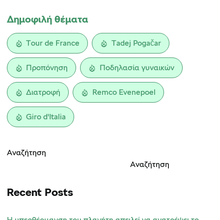
Δημοφιλή θέματα
Tour de France
Tadej Pogačar
Προπόνηση
Ποδηλασία γυναικών
Διατροφή
Remco Evenepoel
Giro d'Italia
Αναζήτηση
Αναζήτηση
Recent Posts
Η υπερθέρμανση του πλανήτη απειλεί να ανατρέψει το