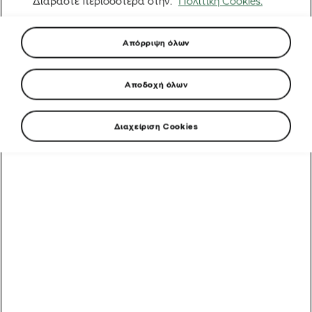
Διαβάστε περισσότερα στην.
Πολιτική Cookies.
Απόρριψη όλων
Αποδοχή όλων
Διαχείριση Cookies
Από ένα όνειρο στην Ερυθραία στην εκκίνηση του
Γύρου της Γαλλίας: Η απίστευτη άνοδος του Biniam
Girmay
Αυτοκίνητα που υποστηρίζουν τα ποδήλατα: Γύρος της
Γαλλίας
5 λάθη μετά τη βόλτα που πρέπει να αποφύγετε