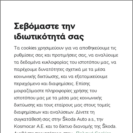
Σεβόμαστε την
Ετικέτα:
Ασκήσεις
ιδιωτικότητά σας
κινητικότητας
Τα cookies χρησιμεύουν για να αποθηκεύουμε τις
ρυθμίσεις σας και προτιμήσεις σας, να αναλύουμε
τα δεδομένα κυκλοφορίας του ιστοτόπου μας, να
παρέχουμε δυνατότητες σχετικά με τα μέσα
κοινωνικής δικτύωσης, και να εξατομικεύουμε
Οι καλύτερες ασκήσεις κινητικότητας
περιεχόμενο και διαφημίσεις. Επίσης
για ποδηλάτες αυτή την off-season
μοιραζόμαστε πληροφορίες χρήσης του
6 Μαρτίου, 2026
στις
3:24 μμ
3 λεπτά διαβάσματος
ιστοτόπου μας με τα μέσα μας κοινωνικής
Υγεία & Προπόνηση
δικτύωσης και τους εταίρους μας στους τομείς
διαφημίσεων και αναλύσεων. Δίνετε τη
συγκατάθεσή σας στην Škoda Auto a.s., την
Kosmocar Α.Ε. και το δίκτυο διανομής της Škoda.
Προτεινόμενα