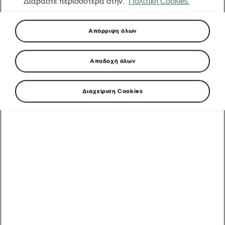
Διαβάστε περισσότερα στην.
Πολιτική Cookies.
Απόρριψη όλων
Αποδοχή όλων
Διαχείριση Cookies
Για τους ποδηλάτες, ο ποιοτικός ύπνος είναι
εξίσου σημαντικός με την προπόνηση. Γι’ αυτό
πολλοί αναζητούν τρόπους να περιορίσουν
τους θορύβους που μπορεί να διαταράξουν την
ξεκούρασή τους και να τους δυσκολέψουν να
κοιμηθούν. Μια νέα μελέτη εξετάζει δύο
δημοφιλείς επιλογές: τον ροζ θόρυβο και τις
ωτοασπίδες. Ποια από τις δύο μπορεί να