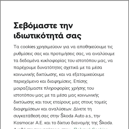
Σεβόμαστε την
Υγεία & Προπόνηση
ιδιωτικότητά σας
Ροζ θόρυβος ή ωτοασπίδες:
Τα cookies χρησιμεύουν για να αποθηκεύουμε τις
Ποια είναι η καλύτερη
ρυθμίσεις σας και προτιμήσεις σας, να αναλύουμε
τα δεδομένα κυκλοφορίας του ιστοτόπου μας, να
επιλογή για έναν ποιοτικό
παρέχουμε δυνατότητες σχετικά με τα μέσα
ύπνο;
κοινωνικής δικτύωσης, και να εξατομικεύουμε
περιεχόμενο και διαφημίσεις. Επίσης
Από
Jiri Kaloc
18 Ιουνίου, 2026
στις
6:47 πμ
μοιραζόμαστε πληροφορίες χρήσης του
2 λεπτά διαβάσματος
ιστοτόπου μας με τα μέσα μας κοινωνικής
δικτύωσης και τους εταίρους μας στους τομείς
διαφημίσεων και αναλύσεων. Δίνετε τη
συγκατάθεσή σας στην Škoda Auto a.s., την
Kosmocar Α.Ε. και το δίκτυο διανομής της Škoda.