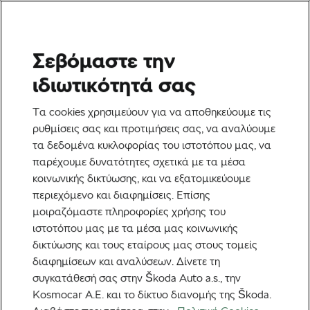
Σεβόμαστε την
Ποδηλασία βουνού
ιδιωτικότητά σας
Είναι όντως νεκρά τα
Τα cookies χρησιμεύουν για να αποθηκεύουμε τις
Hardtails;
ρυθμίσεις σας και προτιμήσεις σας, να αναλύουμε
τα δεδομένα κυκλοφορίας του ιστοτόπου μας, να
Από
Martin Atanasov
παρέχουμε δυνατότητες σχετικά με τα μέσα
27 Απριλίου, 2026
στις
11:22 πμ
κοινωνικής δικτύωσης, και να εξατομικεύουμε
4 λεπτά διαβάσματος
περιεχόμενο και διαφημίσεις. Επίσης
μοιραζόμαστε πληροφορίες χρήσης του
ιστοτόπου μας με τα μέσα μας κοινωνικής
δικτύωσης και τους εταίρους μας στους τομείς
διαφημίσεων και αναλύσεων. Δίνετε τη
συγκατάθεσή σας στην Škoda Auto a.s., την
Kosmocar Α.Ε. και το δίκτυο διανομής της Škoda.