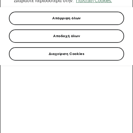
Διαβάστε περισσότερα στην.
Πολιτική Cookies.
Απόρριψη όλων
Αποδοχή όλων
Διαχείριση Cookies
Περπατήστε σε σχεδόν οποιοδήποτε
κατάστημα ποδηλάτων σήμερα, και το μήνυμα
είναι δύσκολο να μην το δείτε. Ανάρτηση
παντού. Πίσω αμορτισέρ σε μέγεθος κουτιού
αναψυκτικού. Ποδήλατα Trail με αριθμούς
διαδρομών που θα ακούγονταν ανεύθυνοι πριν
από δεκαπέντε χρόνια. Το σύγχρονο ποδήλατο
βουνού έχει γίνει μια εξαιρετικά εξελιγμένη
μηχανή που έχει σχεδιαστεί για να εξομαλύνει