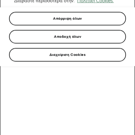
Διαβάστε περισσότερα στην.
Πολιτική Cookies.
Απόρριψη όλων
Αποδοχή όλων
Διαχείριση Cookies
Δεν υπήρξε ούτε μια στιγμή σε αυτόν τον
επταήμερο αγώνα που ο Isaac del Toro (UAE
Team Emirates-XRG) να μην έμοιαζε με τον
αναπόφευκτο νικητή, ούτε καν όταν ο καλός
του φίλος και αντίπαλος Giulio Pellizzari (Red
Bull-BORA-hansgrohe) ανέλαβε την
πρωτοπορία στο GC κατά 2 δευτερόλεπτα μετά
το στάδιο 4 της Πέμπτης λόγω των bonus