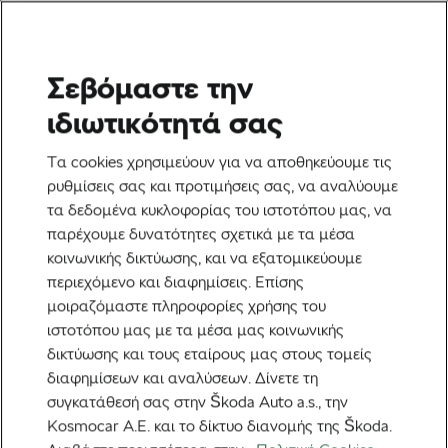
Σεβόμαστε την
Ποδηλασία στο δρόμο
ιδιωτικότητά σας
Τέσσερα συμπεράσματα
Τα cookies χρησιμεύουν για να αποθηκεύουμε τις
από τον αγώνα Tirreno-
ρυθμίσεις σας και προτιμήσεις σας, να αναλύουμε
τα δεδομένα κυκλοφορίας του ιστοτόπου μας, να
Adriatico του 2026
παρέχουμε δυνατότητες σχετικά με τα μέσα
κοινωνικής δικτύωσης, και να εξατομικεύουμε
Από
Siegfried Mortkowitz
περιεχόμενο και διαφημίσεις. Επίσης
24 Απριλίου, 2026
στις
11:07 πμ
μοιραζόμαστε πληροφορίες χρήσης του
3 λεπτά διαβάσματος
ιστοτόπου μας με τα μέσα μας κοινωνικής
δικτύωσης και τους εταίρους μας στους τομείς
διαφημίσεων και αναλύσεων. Δίνετε τη
συγκατάθεσή σας στην Škoda Auto a.s., την
Kosmocar Α.Ε. και το δίκτυο διανομής της Škoda.