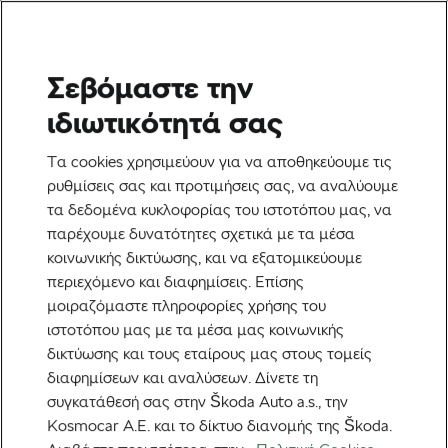
Σεβόμαστε την
Ποδηλασία στο δρόμο
ιδιωτικότητά σας
Γύρος Γαλλίας 2026: Grand
Τα cookies χρησιμεύουν για να αποθηκεύουμε τις
Départ της Βαρκελώνης,
ρυθμίσεις σας και προτιμήσεις σας, να αναλύουμε
τα δεδομένα κυκλοφορίας του ιστοτόπου μας, να
Αλπικές Αναμετρήσεις και
παρέχουμε δυνατότητες σχετικά με τα μέσα
Πρώιμα Διακυβεύματα
κοινωνικής δικτύωσης, και να εξατομικεύουμε
περιεχόμενο και διαφημίσεις. Επίσης
Από
Monica Buck
12 Δεκεμβρίου, 2025
στις
11:26 πμ
μοιραζόμαστε πληροφορίες χρήσης του
3 λεπτά διαβάσματος
ιστοτόπου μας με τα μέσα μας κοινωνικής
δικτύωσης και τους εταίρους μας στους τομείς
διαφημίσεων και αναλύσεων. Δίνετε τη
συγκατάθεσή σας στην Škoda Auto a.s., την
Kosmocar Α.Ε. και το δίκτυο διανομής της Škoda.