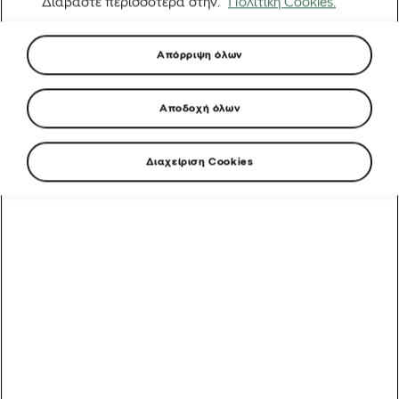
Διαβάστε περισσότερα στην.
Πολιτική Cookies.
Απόρριψη όλων
Αποδοχή όλων
Διαχείριση Cookies
Έτσι, έχετε γίνει εξπέρ στο να βγάζετε σόλο
selfie με ποδήλατο. Ξέρετε τη χρυσή ώρα, την
καλή σας πλευρά, την καλύτερη φανέλα σας
(αυτή που λέει πραγματικά “σοβαρός αθλητής,
αλλά και προσιτός”).