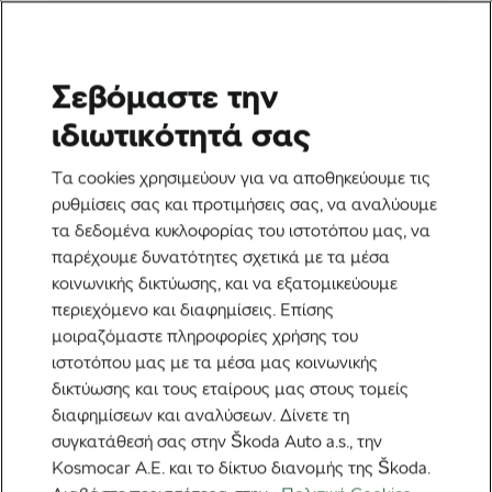
Σεβόμαστε την
Ποδηλατική Κουλτούρα
ιδιωτικότητά σας
Πώς να πείσετε το έτερον
Τα cookies χρησιμεύουν για να αποθηκεύουμε τις
ήμισυ να βγάλει 14
ρυθμίσεις σας και προτιμήσεις σας, να αναλύουμε
τα δεδομένα κυκλοφορίας του ιστοτόπου μας, να
φωτογραφίες ποδηλάτου
παρέχουμε δυνατότητες σχετικά με τα μέσα
και να προσποιηθείτε ότι
κοινωνικής δικτύωσης, και να εξατομικεύουμε
περιεχόμενο και διαφημίσεις. Επίσης
του αρέσει
μοιραζόμαστε πληροφορίες χρήσης του
ιστοτόπου μας με τα μέσα μας κοινωνικής
Από
Monica Buck
13 Ιουνίου, 2025
στις
7:15 πμ
δικτύωσης και τους εταίρους μας στους τομείς
3 λεπτά διαβάσματος
διαφημίσεων και αναλύσεων. Δίνετε τη
συγκατάθεσή σας στην Škoda Auto a.s., την
Kosmocar Α.Ε. και το δίκτυο διανομής της Škoda.